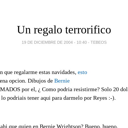
Un regalo terrorifico
19 DE DICIEMBRE DE 2004 - 10:40
-
TEBEOS
en que regalarme estas navidades,
esto
uena opcion. Dibujos de
Bernie
RMADOS por el, ¿ Como podria resistirme? Solo 20 dol
, lo podriais tener aqui para darmelo por Reyes :-).
ahi que quien en Bernie Wrightson? Bueno, bueno,