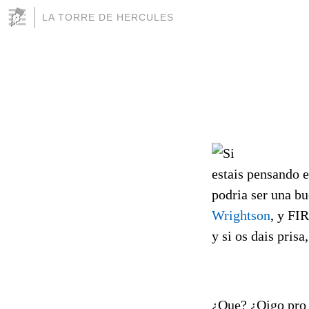
LA TORRE DE HERCULES
Si
estais pensando 
podria ser una b
Wrightson
, y FI
y si os dais prisa
¿Que? ¿Oigo pro 