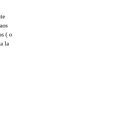
nte
saos
s ( o
a la