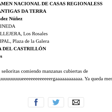
TAMEN NACIONAL DE CASAS REGIONALESS
 CANTIGAS DA TERRA
ndez Núñez
RINEDA
LEJERA, Los Rosales
L, Plaza de la Galera
A DEL CASTRILLÓN
s
s, señoritas comiendo manzanas cubiertas de
uuuuuuuuueeeeeeeeeeeeergaaaaaaaaaaaa. Ya queda meno