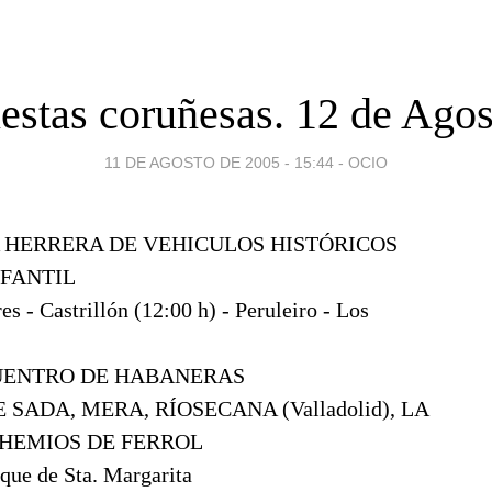
iestas coruñesas. 12 de Agos
11 DE AGOSTO DE 2005 - 15:44
-
OCIO
 HERRERA DE VEHICULOS HISTÓRICOS
NFANTIL
es - Castrillón (12:00 h) - Peruleiro - Los
CUENTRO DE HABANERAS
 SADA, MERA, RÍOSECANA (Valladolid), LA
OHEMIOS DE FERROL
rque de Sta. Margarita