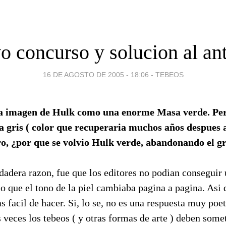
 concurso y solucion al ant
16 DE AGOSTO DE 2005 - 18:06
-
TEBEOS
a imagen de Hulk como una enorme Masa verde. Per
 gris ( color que recuperaria muchos años despues 
ro, ¿por que se volvio Hulk verde, abandonando el gr
rdadera razon, fue que los editores no podian conseguir 
 que el tono de la piel cambiaba pagina a pagina. Asi 
s facil de hacer. Si, lo se, no es una respuesta muy poet
 veces los tebeos ( y otras formas de arte ) deben somet