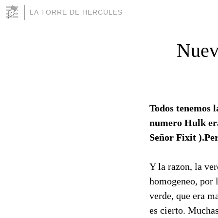
LA TORRE DE HERCULES
Nuevo
Todos tenemos l
numero Hulk era
Señor Fixit ).Pe
Y la razon, la ve
homogeneo, por lo
verde, que era ma
es cierto. Muchas