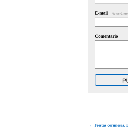
E-mail
No será mo
Comentario
← Fiestas coruñesas. D