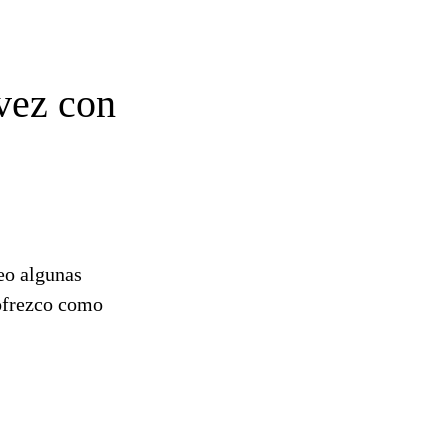
vez con
eo algunas
 ofrezco como