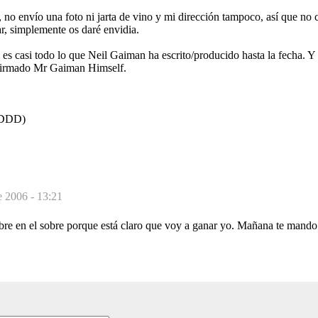
, no envío una foto ni jarta de vino y mi dirección tampoco, así que n
r, simplemente os daré envidia.
 es casi todo lo que Neil Gaiman ha escrito/producido hasta la fecha. Y
 firmado Mr Gaiman Himself.
:DDDD)
e 2006 - 13:21
e en el sobre porque está claro que voy a ganar yo. Mañana te mando 