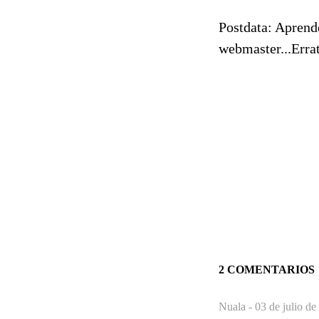
Postdata: Aprende
webmaster...Errat
2 COMENTARIOS
Nuala -
03 de julio de