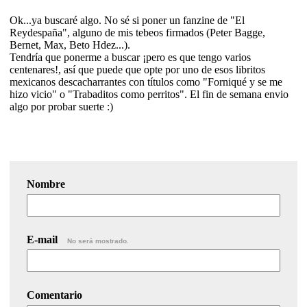
Ok...ya buscaré algo. No sé si poner un fanzine de "El
Reydespaña", alguno de mis tebeos firmados (Peter Bagge,
Bernet, Max, Beto Hdez...).
Tendría que ponerme a buscar ¡pero es que tengo varios
centenares!, así que puede que opte por uno de esos libritos
mexicanos descacharrantes con títulos como "Forniqué y se me
hizo vicio" o "Trabaditos como perritos". El fin de semana envio
algo por probar suerte :)
Nombre
E-mail
No será mostrado.
Comentario