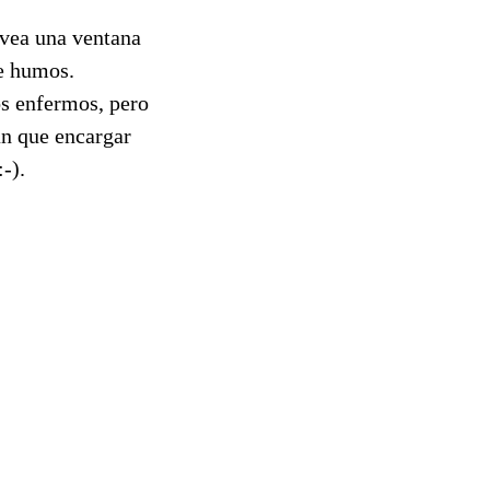
 vea una ventana
de humos.
los enfermos, pero
an que encargar
-).