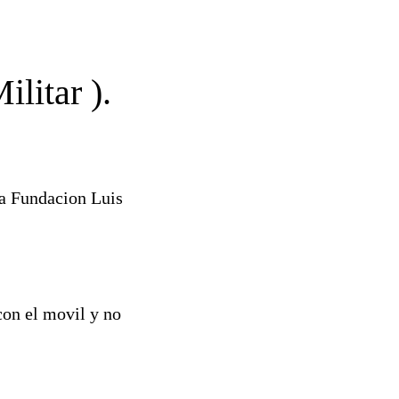
litar ).
 la Fundacion Luis
 con el movil y no