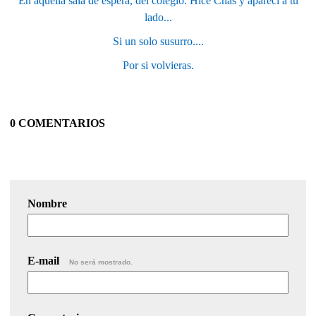
En aquella sala de espera, del colegio. Hice Chas y aparecí a tu
lado...
Si un solo susurro....
Por si volvieras.
0 COMENTARIOS
Nombre
E-mail
No será mostrado.