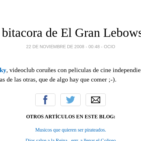
 bitacora de El Gran Lebow
22 DE NOVIEMBRE DE 2008 - 00:48
-
OCIO
ky
, videoclub coruñes con peliculas de cine independie
 de las otras, que de algo hay que comer ;-).
OTROS ARTÍCULOS EN ESTE BLOG:
Musicos que quieren ser pirateados.
Dios salve a la Reina...errr, a llenar el Coliseo