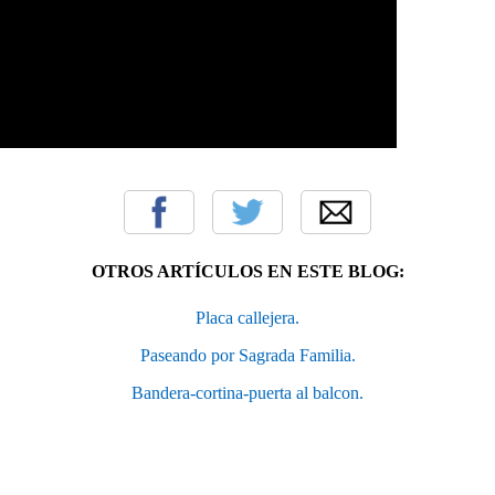
OTROS ARTÍCULOS EN ESTE BLOG:
Placa callejera.
Paseando por Sagrada Familia.
Bandera-cortina-puerta al balcon.