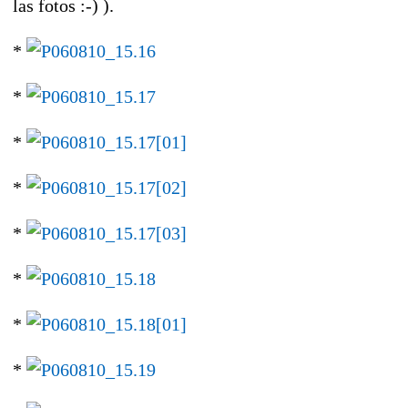
las fotos :-) ).
*
*
*
*
*
*
*
*