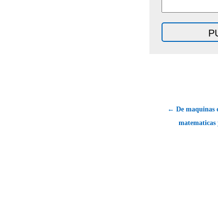
← De maquinas e
matematicas y