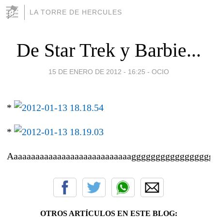
LA TORRE DE HERCULES
De Star Trek y Barbie...
15 DE ENERO DE 2012 - 16:25
-
OCIO
*
*
Aaaaaaaaaaaaaaaaaaaaaaaaaaaaggggggggggggggggg
OTROS ARTÍCULOS EN ESTE BLOG: