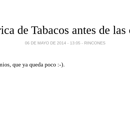
ica de Tabacos antes de las 
06 DE MAYO DE 2014 - 13:05
-
RINCONES
ios, que ya queda poco :-).