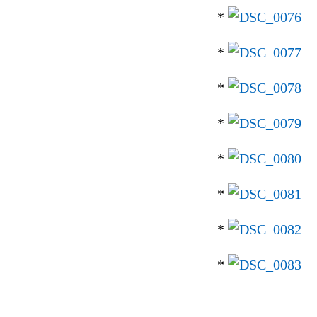
*
*
*
*
*
*
*
*