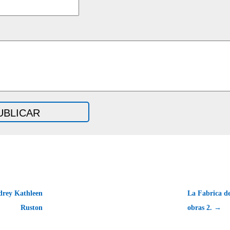
drey Kathleen
La Fabrica de
Ruston
obras 2. →