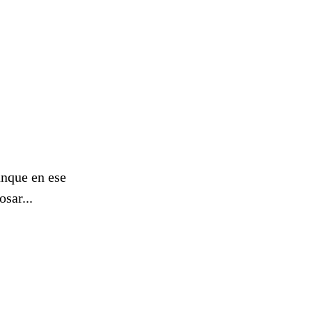
unque en ese
sar...