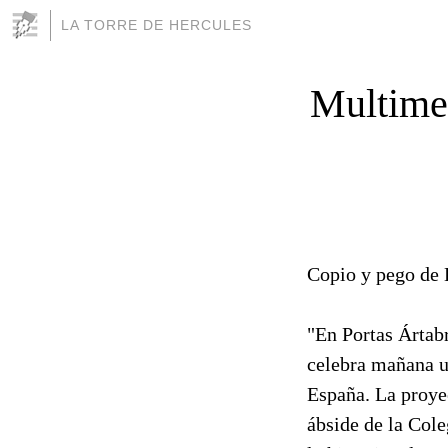
LA TORRE DE HERCULES
Multimed
Copio y pego de 
"En Portas Ártabr
celebra mañana un
España. La proye
ábside de la Cole