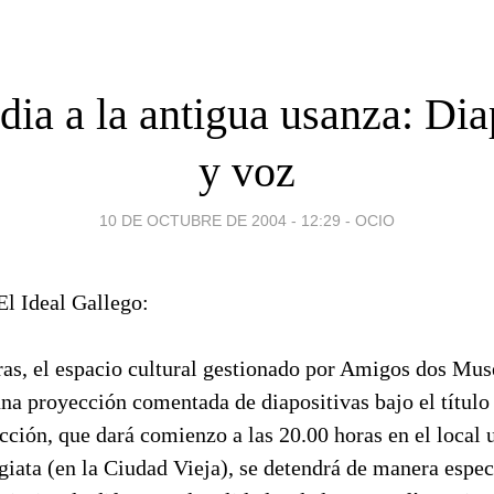
ia a la antigua usanza: Dia
y voz
10 DE OCTUBRE DE 2004 - 12:29
-
OCIO
El Ideal Gallego:
as, el espacio cultural gestionado por Amigos dos Muse
a proyección comentada de diapositivas bajo el título 
cción, que dará comienzo a las 20.00 horas en el local u
giata (en la Ciudad Vieja), se detendrá de manera especí