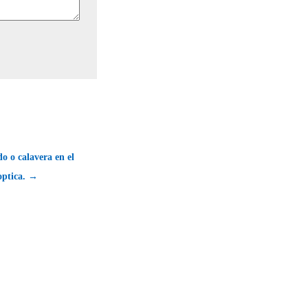
o o calavera en el
 optica. →