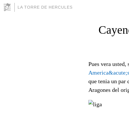
LA TORRE DE HERCULES
Cayend
Pues vera usted,
America&acute;s
que tenia un par 
Aragones del orig