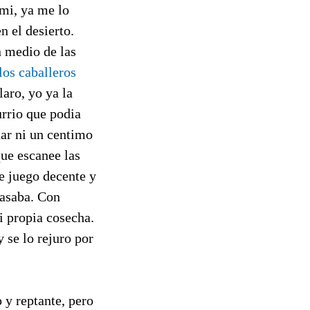
 mi, ya me lo
n el desierto.
n medio de las
los caballeros
laro, yo ya la
urrio que podia
nar ni un centimo
que escanee las
de juego decente y
basaba. Con
mi propia cosecha.
 se lo rejuro por
 y reptante, pero