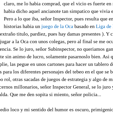
claro, me lo habia comprad, que el vicio es fuerte en
habia dicho aquel ancianote tan simpatico que vivia e
Pero a lo que iba, señor Inspector, pues resulta que e
historias habia un
juego de la Oca
basado en
Liga de 
extraño titulo, pardiez, pues hay damas presentes ). Y c
jugar a la Oca con unos colegas, pero al final se me oc
encia. Se lo juro, señor Subinspector, no queriamos ga
te sin animo de lucro, solamente pasarnoslo bien. Asi 
plie, las pegue en unos cartones para hacer un tablero 
s para los diferentes personajes del tebeo en el que se 
po rol, otras sacadas de juegos de estrategia y algo de 
rnos millonarios, señor Inspector General, se lo juro y
alda. Que me den sopita si miento, señor policia...
medio loco y mi sentido del humor es oscuro, primigenio