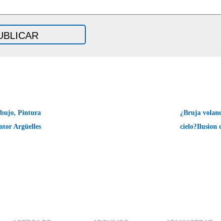
bujo, Pintura
¿Bruja voland
ntor Argüelles
cielo?Ilusion