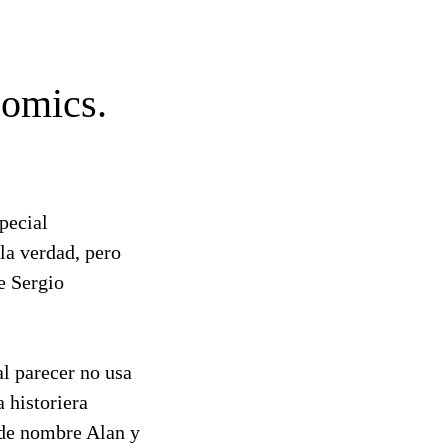
comics.
pecial
 la verdad, pero
de Sergio
l parecer no usa
a historiera
 de nombre Alan y