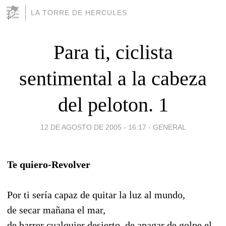
LA TORRE DE HERCULES
Para ti, ciclista
sentimental a la cabeza
del peloton. 1
12 DE AGOSTO DE 2005 - 16:17
-
GENERAL
Te quiero-Revolver
Por ti sería capaz de quitar la luz al mundo,
de secar mañana el mar,
de barrer cualquier desierto, de apagar de golpe el