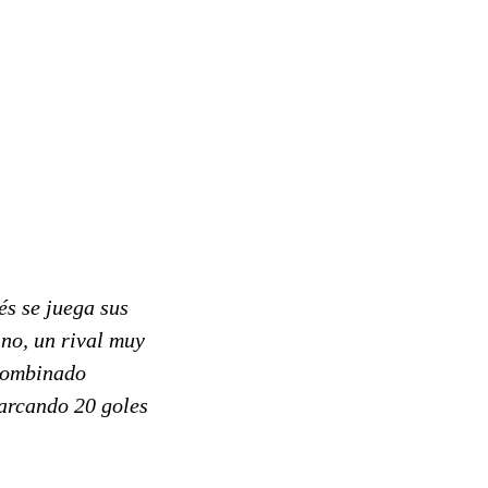
s se juega sus
no, un rival muy
 combinado
arcando 20 goles