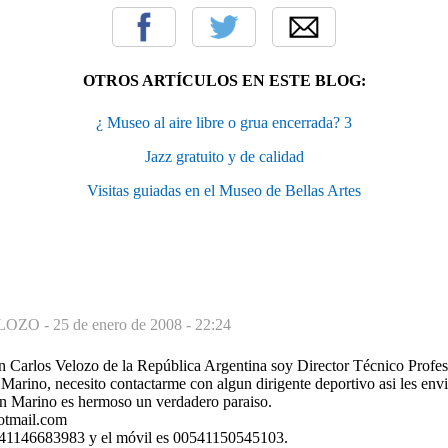
OTROS ARTÍCULOS EN ESTE BLOG:
¿ Museo al aire libre o grua encerrada? 3
Jazz gratuito y de calidad
Visitas guiadas en el Museo de Bellas Artes
LOZO -
25 de enero de 2008 - 22:24
n Carlos Velozo de la República Argentina soy Director Técnico Profes
 Marino, necesito contactarme con algun dirigente deportivo asi les env
n Marino es hermoso un verdadero paraiso.
otmail.com
541146683983 y el móvil es 00541150545103.