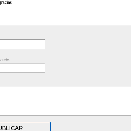
gracias
strado.