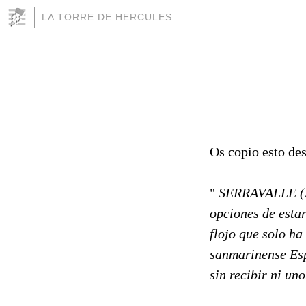
LA TORRE DE HERCULES
Os copio esto de
"
SERRAVALLE (SA
opciones de esta
flojo que solo h
sanmarinense Esp
sin recibir ni uno