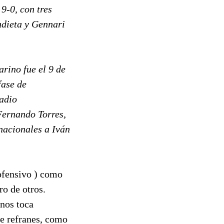
9-0, con tres
ndieta y Gennari
rino fue el 9 de
fase de
tadio
Fernando Torres,
nacionales a Iván
 ofensivo ) como
o de otros.
 nos toca
de refranes, como