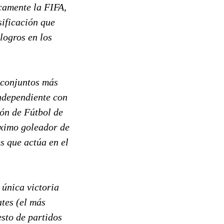
camente la FIFA,
sificación que
 logros en los
 conjuntos más
independiente con
ión de Fútbol de
áximo goleador de
s que actúa en el
única victoria
ates (el más
sto de partidos