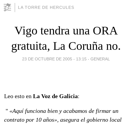
LA TORRE DE HERCULES
Vigo tendra una ORA
gratuita, La Coruña no.
23 DE OCTUBRE DE 2005 - 13:15
-
GENERAL
Leo esto en
La Voz de Galicia
:
"
«Aquí funciona bien y acabamos de firmar un
contrato por 10 años», asegura el gobierno local