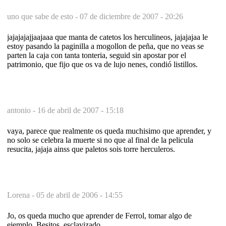
uno que sabe de esto -
07 de diciembre de 2007 - 20:26
jajajajajjaajaaa que manta de catetos los herculineos, jajajajaa le
estoy pasando la paginilla a mogollon de peña, que no veas se
parten la caja con tanta tonteria, seguid sin apostar por el
patrimonio, que fijo que os va de lujo nenes, condió listillos.
antonio -
16 de abril de 2007 - 15:18
vaya, parece que realmente os queda muchisimo que aprender, y
no solo se celebra la muerte si no que al final de la pelicula
resucita, jajaja ainss que paletos sois torre herculeros.
Lorena -
05 de abril de 2006 - 14:55
Jo, os queda mucho que aprender de Ferrol, tomar algo de
ejemplo. Besitos, esclavizado