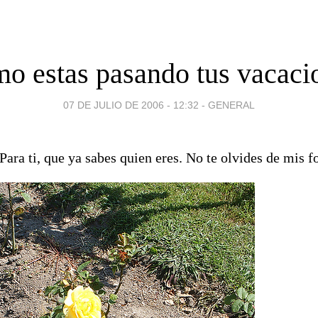
o estas pasando tus vacaci
07 DE JULIO DE 2006 - 12:32
-
GENERAL
Para ti, que ya sabes quien eres. No te olvides de mis f