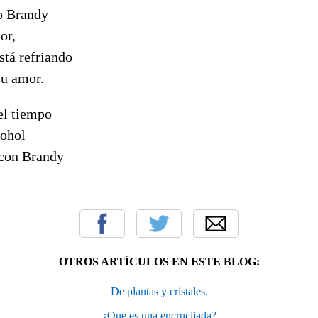
o Brandy
or,
stá refriando
su amor.
el tiempo
cohol
 con Brandy
OTROS ARTÍCULOS EN ESTE BLOG:
De plantas y cristales.
¿Que es una encrucijada?