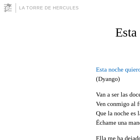
LA TORRE DE HERCULES
Esta
Esta noche quier
(Dyango)
Van a ser las doc
Ven conmigo al 
Que la noche es l
Échame una man
Ella me ha dejad