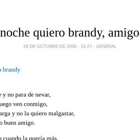
 noche quiero brandy, amigo
28 DE OCTUBRE DE 2006 - 16:27
-
GENERAL
o brandy
e y no para de nevar,
fuego ven conmigo,
arga y no la quiero malgastar,
o buen amigo.
o cuando la quería más,