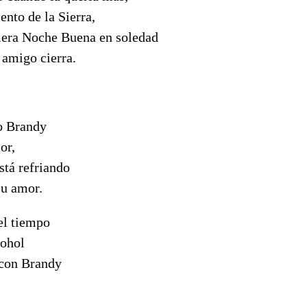
ento de la Sierra,
mera Noche Buena en soledad
 amigo cierra.
o Brandy
or,
stá refriando
su amor.
el tiempo
cohol
 con Brandy