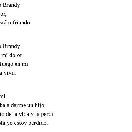
o Brandy
or,
stá refriando
o Brandy
 mi dolor
fuego en mi
 vivir.
 mi
iba a darme un hijo
to de la vida y la perdí
tá yo estoy perdido.