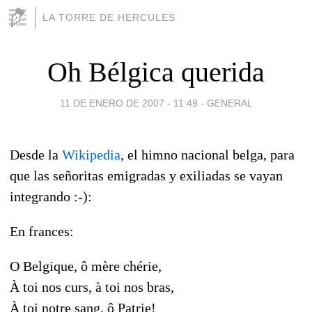
LA TORRE DE HERCULES
Oh Bélgica querida
11 DE ENERO DE 2007 - 11:49
-
GENERAL
Desde la
Wikipedia
, el himno nacional belga, para
que las señoritas emigradas y exiliadas se vayan
integrando :-):
En frances:
O Belgique, ô mère chérie,
À toi nos curs, à toi nos bras,
À toi notre sang, ô Patrie!