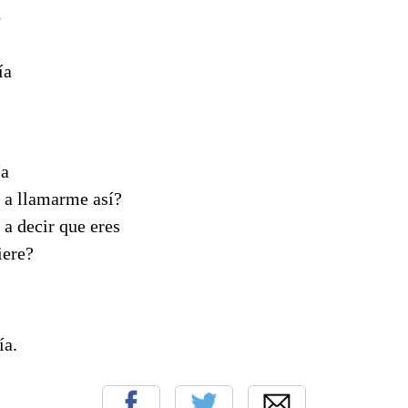
o
ía
ía
 a llamarme así?
a decir que eres
iere?
ía.