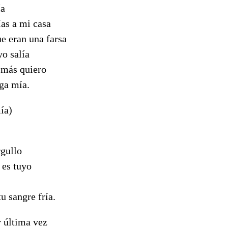
ía
ías a mi casa
e eran una farsa
o salía
 más quiero
ga mía.
ía)
rgullo
 es tuyo
tu sangre fría.
 última vez