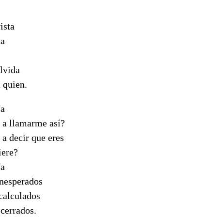
vista
ta
olvida
 quien.
ía
 a llamarme así?
a decir que eres
iere?
ía
inesperados
 calculados
 cerrados.