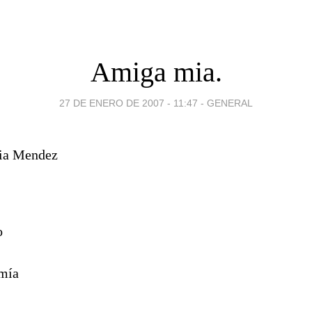
Amiga mia.
27 DE ENERO DE 2007 - 11:47
-
GENERAL
ia Mendez
o
 mía