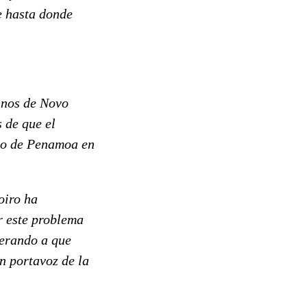
e hasta donde
inos de Novo
 de que el
ado de Penamoa en
oiro ha
r este problema
perando a que
n portavoz de la