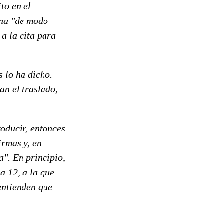
to en el
úna "de modo
a la cita para
s lo ha dicho.
an el traslado,
roducir, entonces
irmas y, en
a". En principio,
a 12, a la que
entienden que