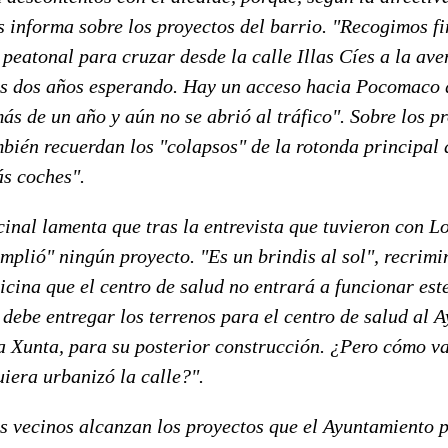
s informa sobre los proyectos del barrio. "Recogimos f
peatonal para cruzar desde la calle Illas Cíes a la av
s dos años esperando. Hay un acceso hacia Pocomaco 
s de un año y aún no se abrió al tráfico". Sobre los p
ambién recuerdan los "colapsos" de la rotonda principa
s coches".
inal lamenta que tras la entrevista que tuvieron con L
plió" ningún proyecto. "Es un brindis al sol", recrimi
ticina que el centro de salud no entrará a funcionar est
debe entregar los terrenos para el centro de salud al 
 la Xunta, para su posterior construcción. ¿Pero cómo va
quiera urbanizó la calle?".
os vecinos alcanzan los proyectos que el Ayuntamiento 