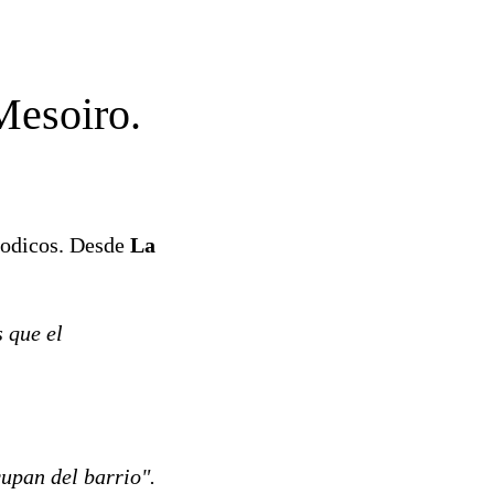
Mesoiro.
riodicos. Desde
La
 que el
upan del barrio".