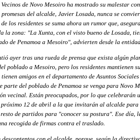
 Vecinos de Novo Mesoiro ha mostrado su malestar con
 promesas del alcalde, Javier Losada, nunca se convier
 de los residentes se suma ahora un rumor que, asegura
a la zona: "La Xunta, con el visto bueno de Losada, tie
lado de Penamoa a Mesoiro", advierten desde la entidad
tió ayer tras una rueda de prensa que exista algún pla
del poblado a Mesoiro, pero los residentes mantienen s
 tienen amigos en el departamento de Asuntos Sociales
ue parte del poblado de Penamoa se venga para Novo M
ión vecinal. Están preocupados, por lo que celebrarán
 próximo 12 de abril a la que invitarán al alcalde par
l resto de partidos para "conocer su postura". Ese día, l
una recogida de firmas contra el traslado.
 descontentos con el alcalde, porque, según la directiv