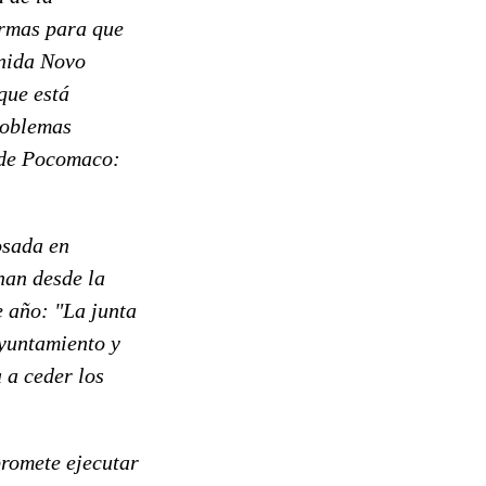
irmas para que
enida Novo
que está
roblemas
l de Pocomaco:
osada en
nan desde la
e año: "La junta
Ayuntamiento y
 a ceder los
promete ejecutar