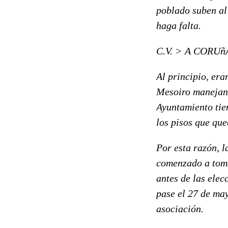
poblado suben al
haga falta.
C.V. > A CORUñ
Al principio, er
Mesoiro manejan 
Ayuntamiento tie
los pisos que que
Por esta razón, l
comenzado a tomar
antes de las elec
pase el 27 de may
asociación.