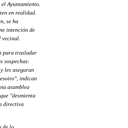
 el Ayuntamiento.
ten en realidad.
n, se ha
ne intención de
 vecinal.
n para trasladar
us sospechas:
 y les aseguran
esoiro", indican
 una asamblea
a que "desmienta
a directiva
a de la