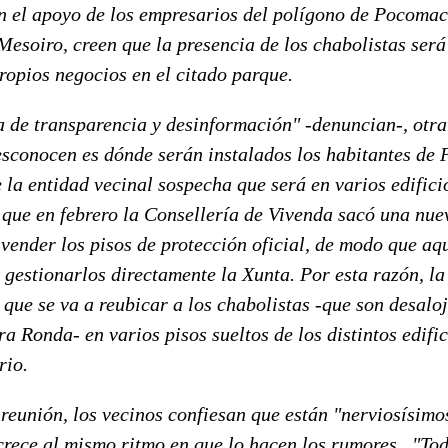
 el apoyo de los empresarios del polígono de Pocomaco
Mesoiro, creen que la presencia de los chabolistas ser
ropios negocios en el citado parque.
a de transparencia y desinformación" -denuncian-, otra
esconocen es dónde serán instalados los habitantes de
e la entidad vecinal sospecha que será en varios edifici
 que en febrero la Consellería de Vivenda sacó una nue
vender los pisos de protección oficial, de modo que aq
 gestionarlos directamente la Xunta. Por esta razón, la
que se va a reubicar a los chabolistas -que son desalo
ra Ronda- en varios pisos sueltos de los distintos edifi
rio.
 reunión, los vecinos confiesan que están "nerviosísim
rece al mismo ritmo en que lo hacen los rumores . "Tod