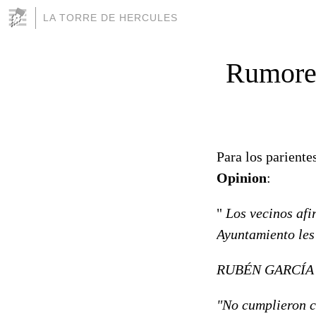
LA TORRE DE HERCULES
Rumores
Para los pariente
Opinion
:
"
Los vecinos afi
Ayuntamiento les
RUBÉN GARCÍA
"No cumplieron c