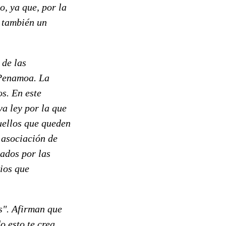
, ya que, por la
á también un
 de las
 Penamoa. La
os. En este
va ley por la que
uellos que queden
 asociación de
jados por las
cios que
os". Afirman que
o esto te crea