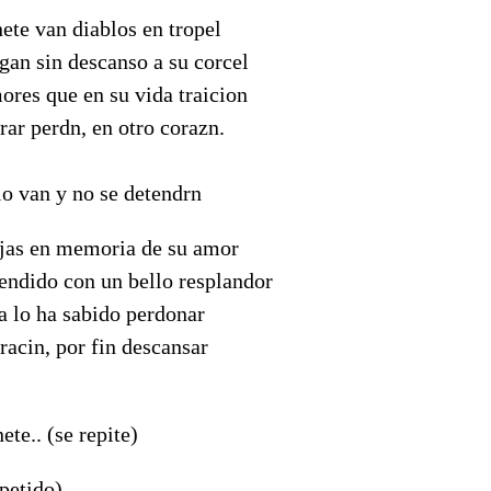
nete van diablos en tropel
igan sin descanso a su corcel
ores que en su vida traicion
ar perdn, en otro corazn.
elo van y no se detendrn
ojas en memoria de su amor
cendido con un bello resplandor
a lo ha sabido perdonar
oracin, por fin descansar
ete.. (se repite)
epetido)