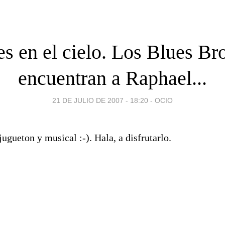
es en el cielo. Los Blues Br
encuentran a Raphael...
21 DE JULIO DE 2007 - 18:20
-
OCIO
jugueton y musical :-). Hala, a disfrutarlo.