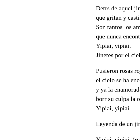
Detrs de aquel ji
que gritan y cast
Son tantos los am
que nunca encontr
Yipiai, yipiai.
Jinetes por el ci
Pusieron rosas r
el cielo se ha en
y ya la enamorad
borr su culpa la 
Yipiai, yipiai.
Leyenda de un jin
Yipiai, yipiai. (r