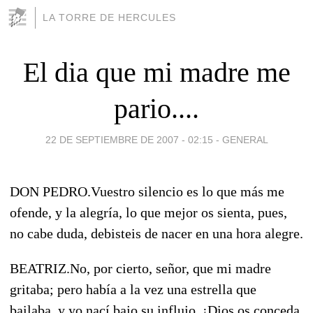
LA TORRE DE HERCULES
El dia que mi madre me
pario....
22 DE SEPTIEMBRE DE 2007 - 02:15
-
GENERAL
DON PEDRO.Vuestro silencio es lo que más me
ofende, y la alegría, lo que mejor os sienta, pues,
no cabe duda, debisteis de nacer en una hora alegre.
BEATRIZ.No, por cierto, señor, que mi madre
gritaba; pero había a la vez una estrella que
bailaba, y yo nací bajo su influjo. ¡Dios os conceda