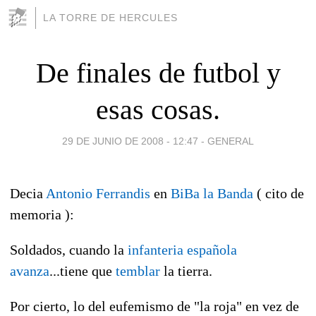
LA TORRE DE HERCULES
De finales de futbol y
esas cosas.
29 DE JUNIO DE 2008 - 12:47
-
GENERAL
Decia
Antonio Ferrandis
en
BiBa la Banda
( cito de
memoria ):
Soldados, cuando la
infanteria
española
avanza
...tiene que
temblar
la tierra.
Por cierto, lo del eufemismo de "la roja" en vez de