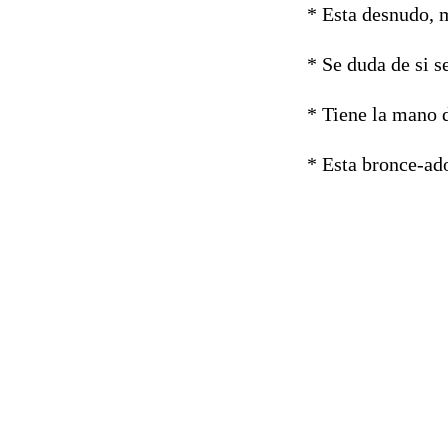
* Esta desnudo, m
* Se duda de si s
* Tiene la mano 
* Esta bronce-ado