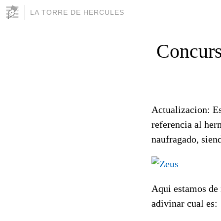
LA TORRE DE HERCULES
Concurso
Actualizacion: Es
referencia al he
naufragado, siend
Aqui estamos de n
adivinar cual es: