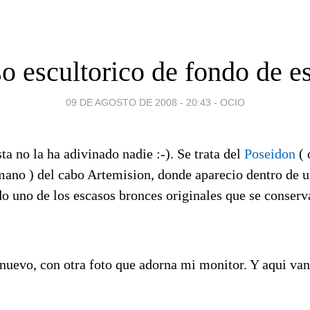
 escultorico de fondo de es
09 DE AGOSTO DE 2008 - 20:43
-
OCIO
ta no la ha adivinado nadie :-). Se trata del
Poseidon
( 
rmano ) del cabo Artemision, donde aparecio dentro de 
o uno de los escasos bronces originales que se conserv
uevo, con otra foto que adorna mi monitor. Y aqui van 