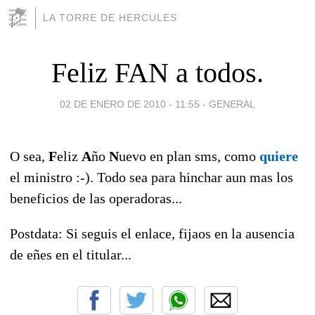
LA TORRE DE HERCULES
Feliz FAN a todos.
02 DE ENERO DE 2010 - 11:55
-
GENERAL
O sea,
F
eliz
A
ño
N
uevo en plan sms, como
quiere
el ministro :-). Todo sea para hinchar aun mas los
beneficios de las operadoras...
Postdata: Si seguis el enlace, fijaos en la ausencia
de eñes en el titular...