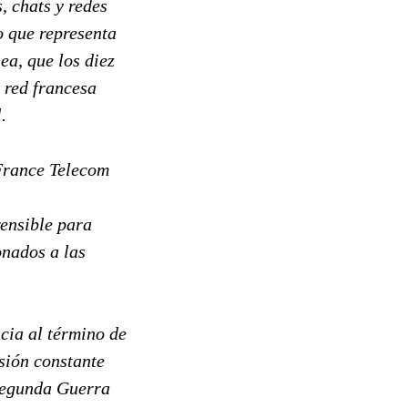
, chats y redes
o que representa
ea, que los diez
 red francesa
.
 France Telecom
rensible para
onados a las
cia al término de
nsión constante
 Segunda Guerra