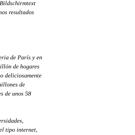
 Bildschirmtext
nos resultados
eria de París y en
millón de hogares
mo deliciosamente
millones de
es de unos 58
ersidades,
l tipo internet,