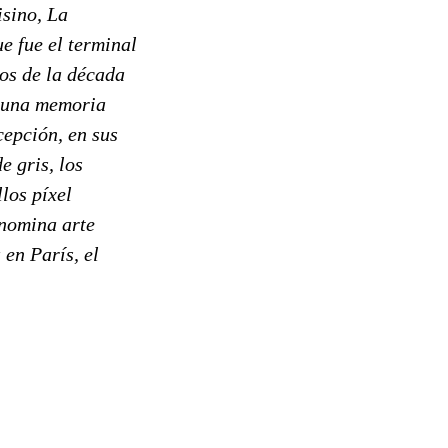
isino, La
e fue el terminal
os de la década
n una memoria
epción, en sus
e gris, los
llos píxel
enomina arte
 en París, el