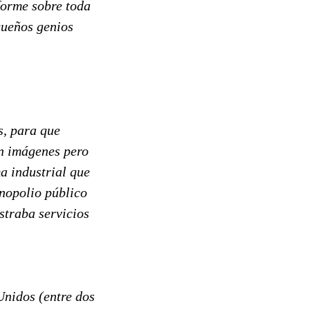
forme sobre toda
queños genios
s, para que
in imágenes pero
a industrial que
onopolio público
straba servicios
Unidos (entre dos