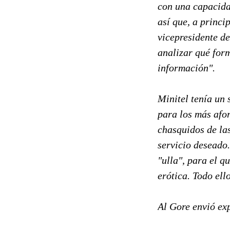
con una capacida
así que, a princi
vicepresidente d
analizar qué form
información".
Minitel tenía un 
para los más afo
chasquidos de la
servicio deseado
"ulla", para el q
erótica. Todo ell
Al Gore envió ex