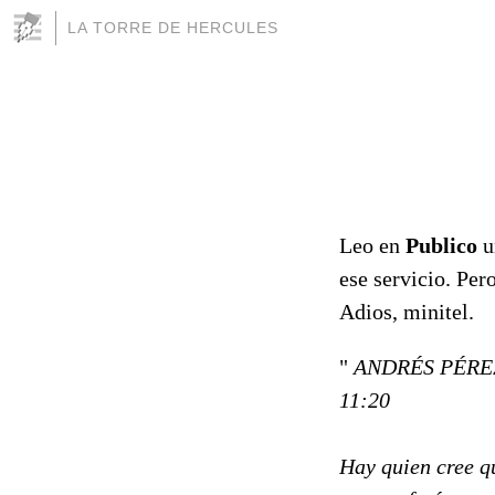
LA TORRE DE HERCULES
Leo en
Publico
u
ese servicio. Per
Adios, minitel.
"
ANDRÉS PÉREZ C
11:20
Hay quien cree qu