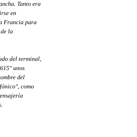
ancha. Tanto era
irse en
 a Francia para
 de la
lado del terminal,
3615" unos
nombre del
efónico", como
mensajería
s.