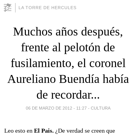
LA TORRE DE HERCULES
Muchos años después,
frente al pelotón de
fusilamiento, el coronel
Aureliano Buendía había
de recordar...
06 DE MARZO DE 2012 - 11:27
-
CULTURA
Leo esto en
El Pais.
¿De verdad se creen que