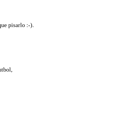
e pisarlo :-).
utbol,