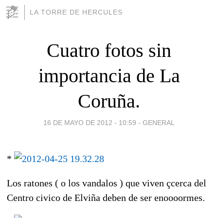
LA TORRE DE HERCULES
Cuatro fotos sin
importancia de La
Coruña.
16 DE MAYO DE 2012 - 10:59
-
GENERAL
*
Los ratones ( o los vandalos ) que viven çcerca del
Centro civico de Elviña deben de ser enoooormes.