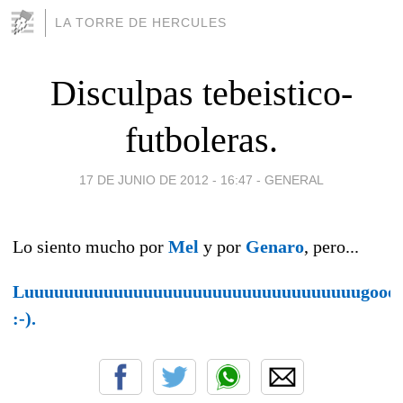
LA TORRE DE HERCULES
Disculpas tebeistico-
futboleras.
17 DE JUNIO DE 2012 - 16:47
-
GENERAL
Lo siento mucho por
Mel
y por
Genaro
, pero...
Luuuuuuuuuuuuuuuuuuuuuuuuuuuuuuuuuugoooo
:-).