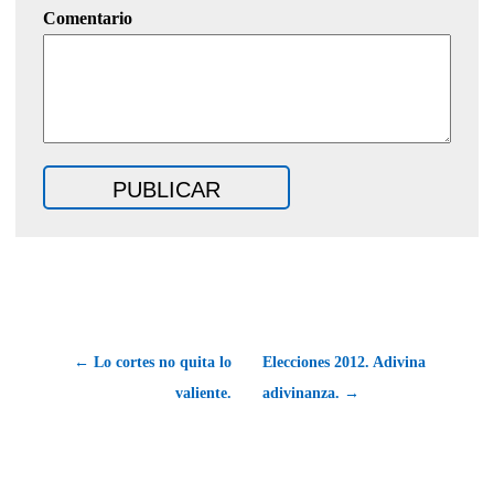
Comentario
← Lo cortes no quita lo
Elecciones 2012. Adivina
valiente.
adivinanza. →