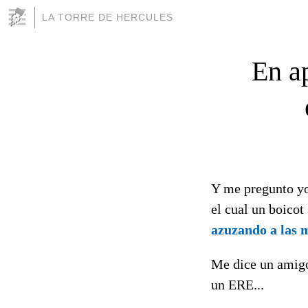
LA TORRE DE HERCULES
En ap
Y me pregunto yo
el cual un boicot
azuzando a las 
Me dice un amigo 
un ERE...