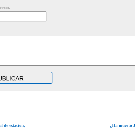
strado.
l de estacion,
¿Ha muerto 