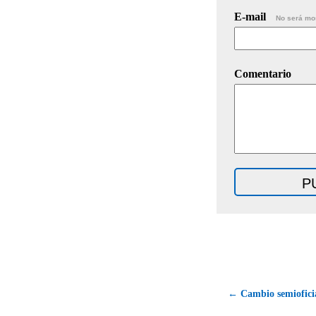
E-mail
No será mo
Comentario
← Cambio semioficia