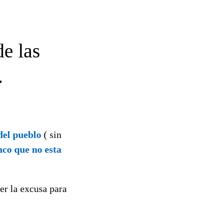
de las
.
del pueblo
( sin
nco que no esta
er la excusa para