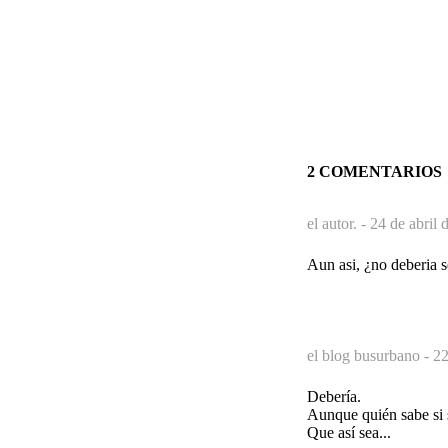
2 COMENTARIOS
el autor. -
24 de abril 
Aun asi, ¿no deberia s
el blog busurbano -
22
Debería.
Aunque quién sabe si s
Que así sea...