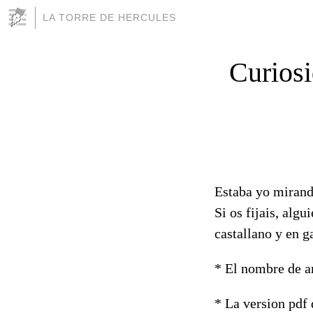
LA TORRE DE HERCULES
Curiosi
Estaba yo miran
Si os fijais, alg
castallano y en g
* El nombre de ar
* La version pdf 