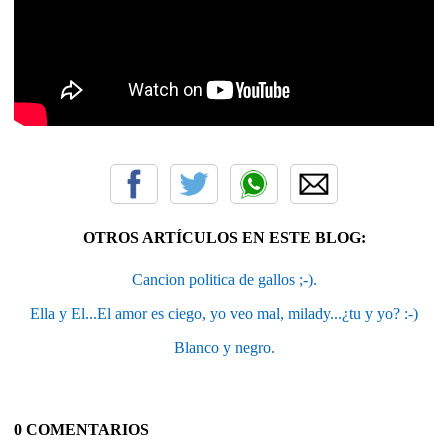
OTROS ARTÍCULOS EN ESTE BLOG:
Cancion politica de gallos ;-).
Ella y El...El amor es ciego, yo veo mal, milady...¿tu y yo? :-)
Blanco y negro.
0 COMENTARIOS