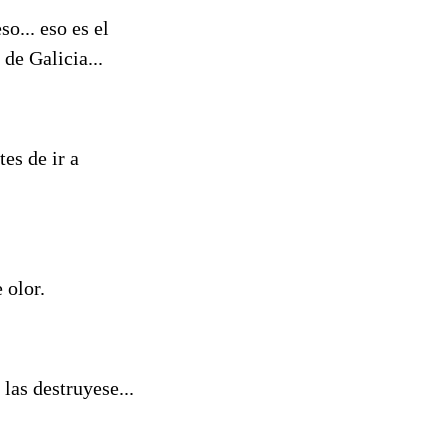
o... eso es el
 de Galicia...
es de ir a
 olor.
las destruyese...