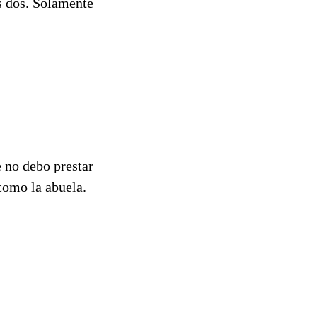
s dos. Solamente
e no debo prestar
como la abuela.