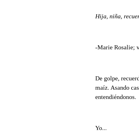
Hija, niña, recue
-Marie Rosalie; v
De golpe, recuerd
maíz. Asando cas
entendiéndonos.
Yo...