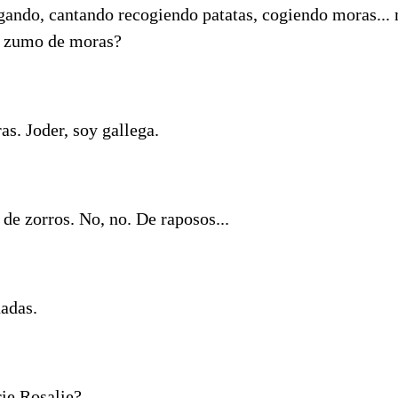
ugando, cantando recogiendo patatas, cogiendo moras...
o zumo de moras?
s. Joder, soy gallega.
de zorros. No, no. De raposos...
adas.
rie Rosalie?