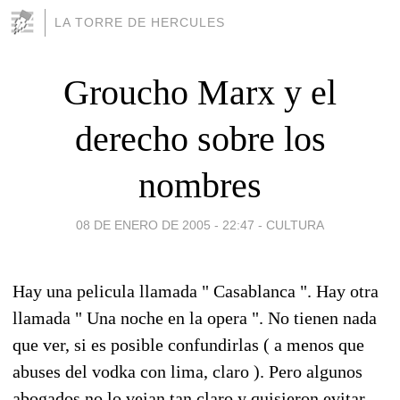
LA TORRE DE HERCULES
Groucho Marx y el
derecho sobre los
nombres
08 DE ENERO DE 2005 - 22:47
-
CULTURA
Hay una pelicula llamada " Casablanca ". Hay otra
llamada " Una noche en la opera ". No tienen nada
que ver, si es posible confundirlas ( a menos que
abuses del vodka con lima, claro ). Pero algunos
abogados no lo veian tan claro y quisieron evitar