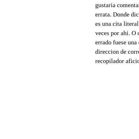
gustaria comentaro
errata. Donde dic
es una cita liter
veces por ahi. O 
errado fuese una
direccion de corr
recopilador afici