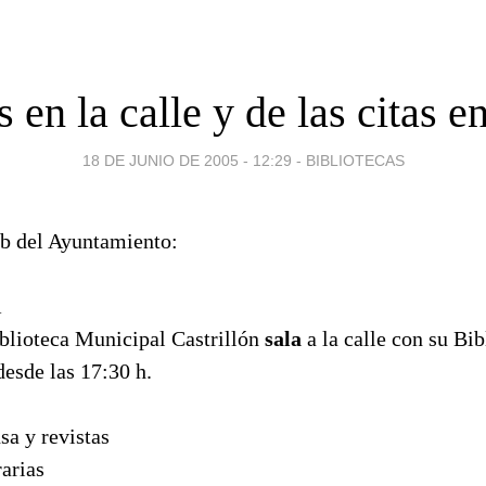
 en la calle y de las citas e
18 DE JUNIO DE 2005 - 12:29
-
BIBLIOTECAS
eb del Ayuntamiento:
A
blioteca Municipal Castrillón
sala
a la calle con su Bi
desde las 17:30 h.
sa y revistas
arias