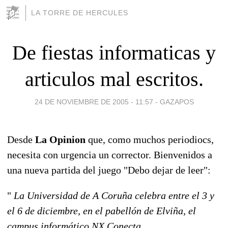
LA TORRE DE HERCULES
De fiestas informaticas y
articulos mal escritos.
24 DE NOVIEMBRE DE 2005 - 11:57
-
GAZAPOS
Desde
La Opinion
que, como muchos periodiocs,
necesita con urgencia un corrector. Bienvenidos a
una nueva partida del juego "Debo dejar de leer":
"
La Universidad de A Coruña celebra entre el 3 y
el 6 de diciembre, en el pabellón de Elviña, el
campus informático NX Conecta.