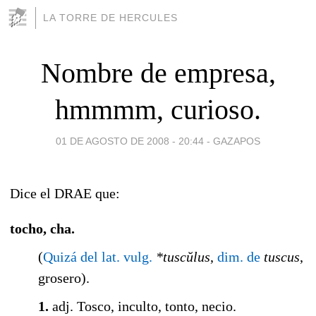
LA TORRE DE HERCULES
Nombre de empresa,
hmmmm, curioso.
01 DE AGOSTO DE 2008 - 20:44
-
GAZAPOS
Dice el DRAE que:
tocho
, cha
.
(
Quizá del
lat.
vulg.
*tuscŭlus
,
dim. de
tuscus
,
grosero).
1.
adj.
Tosco, inculto, tonto, necio.