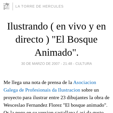
LA TORRE DE HERCULES
Ilustrando ( en vivo y en
directo ) "El Bosque
Animado".
30 DE MARZO DE 2007 - 21:48
-
CULTURA
Me llega una nota de prensa de la
Asociacion
Galega de Profesionais da Ilustracion
sobre un
proyecto para ilustrar entre 23 dibujantes la obra de
Wesceslao Fernandez Florez "El bosque animado".
Os la pego en su version castallana ( asi da gusto,