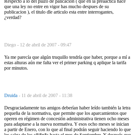
Respecto a lo del plazo de palicacion ( que en la preaactica hace
que una ley no entre en vigor has mucho despues de su
publicacion ), el titulo dle articulo esta entre interrogantes,
¿verdad?
Diego -
12 de abril de 2007 - 09:47
Ya me parecía que algún truquillo tendría que haber, porque a mí a
estas alturas aún me falta ver el primer parking q aplique la tarifa
por minutos.
Druida
-
11 de abril de 2007 - 11:38
Desgraciadamente tus amigos deberían haber leído también la letra
pequeña de la normativa, que permite que los aparcamientos que
operen en régimen de concesión administrativa tienen ocho meses
para adaptarse a la nueva normativa. Y esos ocho meses se inician
a partir de Enero, con lo que al final podrán seguir haciendo lo que
les salga de los c*j*n*s hasta el mes de Septiembre. Y después que