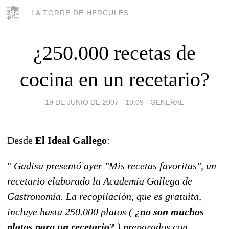
LA TORRE DE HERCULES
¿250.000 recetas de
cocina en un recetario?
19 DE JUNIO DE 2007 - 10:09
-
GENERAL
Desde
El Ideal Gallego
:
"
Gadisa presentó ayer "Mis recetas favoritas", un
recetario elaborado la Academia Gallega de
Gastronomía. La recopilación, que es gratuita,
incluye hasta 250.000 platos (
¿no son muchos
platos para un recetario?
) preparados con