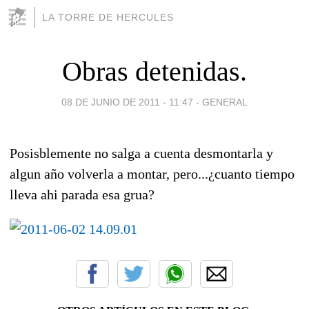
LA TORRE DE HERCULES
Obras detenidas.
08 DE JUNIO DE 2011 - 11:47
-
GENERAL
Posisblemente no salga a cuenta desmontarla y
algun año volverla a montar, pero...¿cuanto tiempo
lleva ahi parada esa grua?