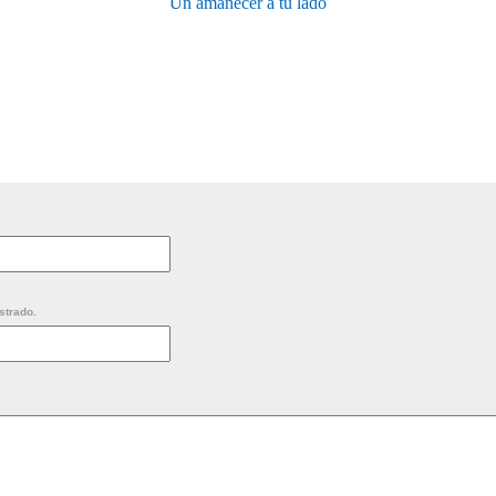
Un amanecer a tu lado
strado.